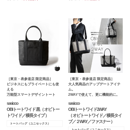
［東京・表参道店 限定商品］
［東京・表参道店 限定商品］
ビジネスにもプライベートにも使
大人気商品のアップデートアイテ
える
ム。
万能型スマートデザイントート
2WAYで使えて、更に機能的に。
sasicco
sasicco
OBIトートワイド 黒（ オビトー
OBIトートワイド2WAY
トワイド／横長タイプ ）
（ オビトートワイド／横長タイ
プ／２WAY／ファスナー ）
トートバッグ（ユニセックス）
トートバッグ（ユニセックス）