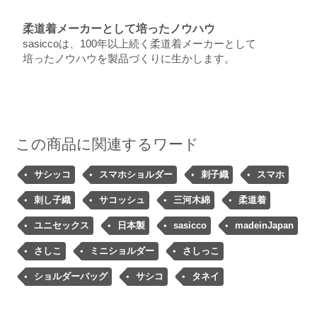
柔道着メーカーとして培ったノウハウ
sasiccoは、100年以上続く柔道着メーカーとして
培ったノウハウを製品づくりに生かします。
この商品に関連するワード
サシッコ
スマホショルダー
刺子織
スマホ
刺し子織
サコッシュ
三河木綿
柔道着
ユニセックス
日本製
sasicco
madeinJapan
さしこ
ミニショルダー
さしっこ
ショルダーバッグ
サシコ
タネイ