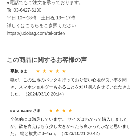
●電話でもご注文を承っております。
Tel 03-6427-6130
平日 10〜18時 土日祝 13〜17時
詳しくはこちらをご参照ください
https://judobag.com/tel-order/
この商品に関するお客様の声
篠原
さま
★ ★ ★ ★ ★
妻が、この生地のバックを持っており使い心地が良い事を聞
き、スマホショルダーもあることを知り購入させていただきま
した。（2024/03/10 20:14）
soramame
さま
★ ★ ★ ★
全体的には満足しています。 サイズはわかって購入しました
が、欲を言えばもう少し大きかったら良かったかなと思いまし
た。 縦と横共に3~4cm。（2023/10/21 20:42）