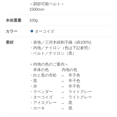
＜調節可能ベルト＞
1500mm
本体重量
100g
カラー
ターコイズ
素材
・表地／三河木綿刺子織（綿100%)
・内地／ナイロン（色は下記参照）
・ベルト／ナイロン（黒）
＜内地の色のご案内＞
本体の色 内地の色
・白と黒の市松 → 辛子色
・黒 → 辛子色
・赤 → 辛子色
・ラベンダー → ライトグレー
・ターコイズ → ライトグレー
・アイスグレー → 黒
・カーキ → 黒