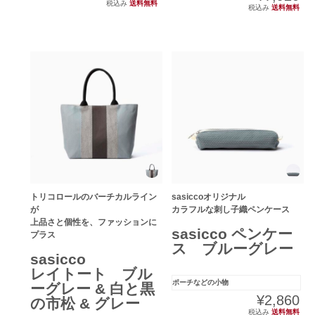
税込み
送料無料
税込み
送料無料
トリコロールのバーチカルライン
sasiccoオリジナル
が
カラフルな刺し子織ペンケース
上品さと個性を、ファッションに
sasicco ペンケー
プラス
ス ブルーグレー
sasicco
レイトート ブル
ポーチなどの小物
ーグレー & 白と黒
¥2,860
の市松 & グレー
税込み
送料無料