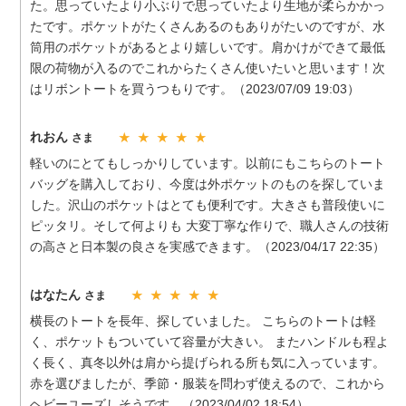
た。思っていたより小ぶりで思っていたより生地が柔らかかっ
たです。ポケットがたくさんあるのもありがたいのですが、水
筒用のポケットがあるとより嬉しいです。肩かけができて最低
限の荷物が入るのでこれからたくさん使いたいと思います！次
はリボントートを買うつもりです。（2023/07/09 19:03）
れおん
さま
★ ★ ★ ★ ★
軽いのにとてもしっかりしています。以前にもこちらのトート
バッグを購入しており、今度は外ポケットのものを探していま
した。沢山のポケットはとても便利です。大きさも普段使いに
ピッタリ。そして何よりも 大変丁寧な作りで、職人さんの技術
の高さと日本製の良さを実感できます。（2023/04/17 22:35）
はなたん
さま
★ ★ ★ ★ ★
横長のトートを長年、探していました。 こちらのトートは軽
く、ポケットもついていて容量が大きい。 またハンドルも程よ
く長く、真冬以外は肩から提げられる所も気に入っています。
赤を選びましたが、季節・服装を問わず使えるので、これから
ヘビーユーズしそうです。（2023/04/02 18:54）