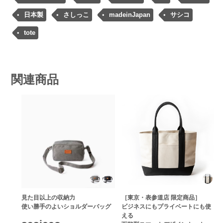
日本製
さしっこ
madeinJapan
サシコ
tote
関連商品
見た目以上の収納力
［東京・表参道店 限定商品］
使い勝手のよいショルダーバッグ
ビジネスにもプライベートにも使
える