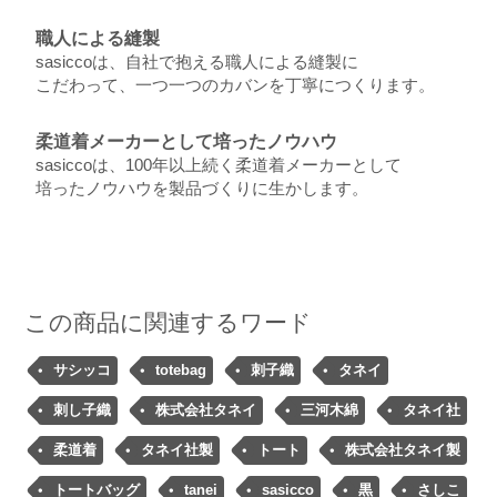
職人による縫製
sasiccoは、自社で抱える職人による縫製に
こだわって、一つ一つのカバンを丁寧につくります。
柔道着メーカーとして培ったノウハウ
sasiccoは、100年以上続く柔道着メーカーとして
培ったノウハウを製品づくりに生かします。
この商品に関連するワード
サシッコ
totebag
刺子織
タネイ
刺し子織
株式会社タネイ
三河木綿
タネイ社
柔道着
タネイ社製
トート
株式会社タネイ製
トートバッグ
tanei
sasicco
黒
さしこ