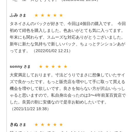
ふみ
さま
★ ★ ★ ★ ★
タネイさんのバックが好きで、今回は4個目の購入です。 今回
初めて紺色を購入しました。色あいがとても気に入ってます。
年末にも関わらず、スムーズな対応ありがとうございました。
新年に新たな気持ちで新しいバック、ちょっとテンションあが
ってます。 （2022/01/02 12:21）
sonny
さま
★ ★ ★ ★ ★
大変満足しております。寸法どうりでまさに想像していたサイ
ズで良かったです。もっと販売店を増やして手に取って買える
機会を増やして欲しいです。良さを知らない方が沢山いらっし
ゃると思いますので。私自身出会ったのは3〜4年前某百貨店で
した。良質の割に安価なので是非お勧めしたいです。
（2021/11/22 18:38）
きぬ
さま
★ ★ ★ ★ ★