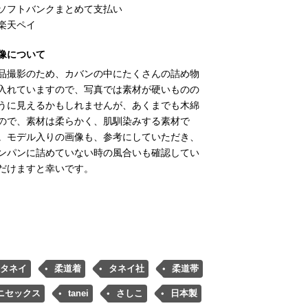
ソフトバンクまとめて支払い
楽天ペイ
像について
品撮影のため、カバンの中にたくさんの詰め物
入れていますので、写真では素材が硬いものの
うに見えるかもしれませんが、あくまでも木綿
ので、素材は柔らかく、肌馴染みする素材で
。モデル入りの画像も、参考にしていただき、
ンパンに詰めていない時の風合いも確認してい
だけますと幸いです。
タネイ
柔道着
タネイ社
柔道帯
ニセックス
tanei
さしこ
日本製