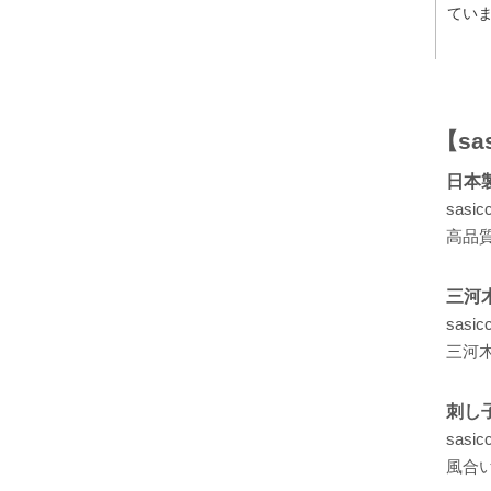
ています
【sa
日本
sas
高品
三河
sas
三河
刺し
sas
風合