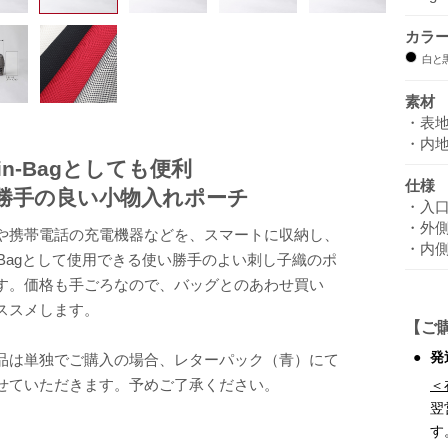
カラ
白と
素材
・表地
・内
-in-Bagとしても便利
仕様
勝手の良い小物入れポーチ
・入
・外側
や携帯電話の充電機器などを、スマートに収納し、
・内側
in-Bagとして使用できる使い勝手のよい刺し子織のポ
す。価格も手ごろなので、バッグとのあわせ買い
ススメします。
【ご
発
品は単独でご購入の場合、レターパック（青）にて
せていただきます。予めご了承ください。
＜
翌
す