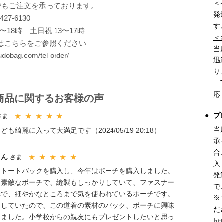
＜
でもご注文を承っております。
発
6427-6130
す
0〜18時 土日祝 13〜17時
＜
はこちらをご参照ください
当
judobag.com/tel-order/
迅
り
T
応
商品に関するお客様の声
プ
さま
★ ★ ★ ★ ★
当
ども綺麗に入って大満足です（2024/05/19 20:18）
承
合
きん
さま
★ ★ ★ ★ ★
入
、トートバックを購入し、今年はポーチを購入しました。
発
も素敵なポーチで、縫製もしっかりしていて、ファスナー
で
赤で、細やかなところまで気を使われているポーチです。
※
をしていたので、この道着の素材のバック、ポーチに興味
だ
ちました。小学校からの親友にもプレゼントしたいと思っ
ht