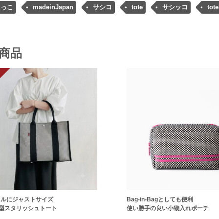
しっこ
madeinJapan
サシコ
tote
サシッコ
tot
商品
イルにジャストサイズ
Bag-in-Bagとしても便利
型スタリッシュトート
使い勝手の良い小物入れポーチ