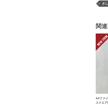
さ
関連
A4ファ
スクエア