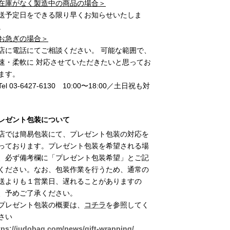
在庫がなく製造中の商品の場合＞
送予定日をできる限り早くお知らせいたしま
。
お急ぎの場合＞
店に電話にてご相談ください。 可能な範囲で、
速・柔軟に 対応させていただきたいと思ってお
ます。
el 03-6427-6130 10:00〜18:00／土日祝も対
レゼント包装について
店では簡易包装にて、プレゼント包装の対応を
っております。プレゼント包装を希望される場
、必ず備考欄に「プレゼント包装希望」とご記
ください。なお、包装作業を行うため、通常の
送よりも１営業日、遅れることがありますの
、予めご了承ください。
プレゼント包装の概要は、
コチラ
を参照してく
さい
tps://judobag.com/news/gift-wrapping/