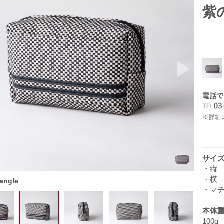
紫
ev
Next
サイ
・縦 
・横 
 angle
・マチ
本体
100g