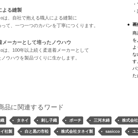
・
による縫製
・
iccoは、自社で抱える職人による縫製に
画
わって、一つ一つのカバンを丁寧につくります。
商
を
着メーカーとして培ったノウハウ
よ
iccoは、100年以上続く柔道着メーカーとして
な
たノウハウを製品づくりに生かします。
す
パ
た
商品に関連するワード
子織
タネイ
刺し子織
ポーチ
三河木綿
株式会社
ネイ社製
白と黒の市松
株式会社タネイ製
sasicco
ユ