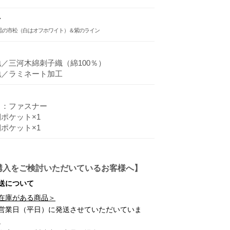
ー
黒の市松（白はオフホワイト）＆紫のライン
／三河木綿刺子織（綿100％）
地／ラミネート加工
口：ファスナー
ポケット×1
ポケット×1
購入をご検討いただいているお客様へ】
送について
在庫がある商品＞
営業日（平日）に
発送させていただいていま
。