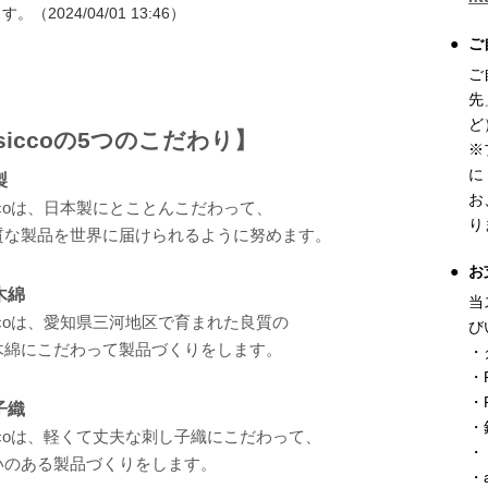
。（2024/04/01 13:46）
ご
ご
先
ど
siccoの5つのこだわり】
※
に
製
お
iccoは、日本製にとことんこだわって、
り
質な製品を世界に届けられるように努めます。
お
木綿
当
iccoは、愛知県三河地区で育まれた良質の
び
木綿にこだわって製品づくりをします。
・
・
・P
子織
・
iccoは、軽くて丈夫な刺し子織にこだわって、
・
いのある製品づくりをします。
・