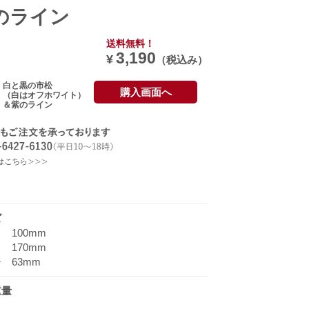
のライン
送料無料！
3,190
¥
（税込み）
白と黒の市松
購入画面へ
（白はオフホワイト）
＆紫のライン
ズ
100mm
170mm
 63mm
重量