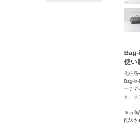
Bag
使い
化粧品
Bag-
ーチで
を、オ
※当商
配送さ