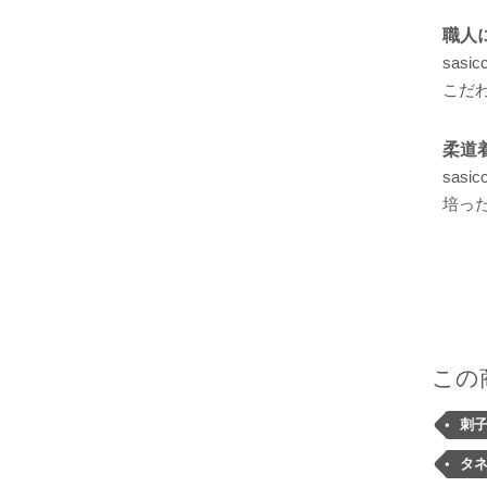
職人
sas
こだ
柔道
sas
培っ
この
刺
タ