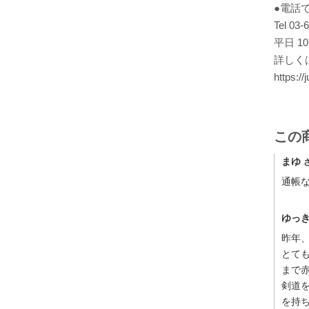
●電話
Tel 03-
平日 1
詳しく
https://
この
まゆ
通帳な
ゆっ
昨年
とて
まで
剣道
を持