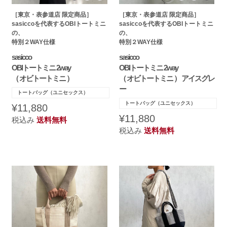
［東京・表参道店 限定商品］
［東京・表参道店 限定商品］
sasiccoを代表するOBIトートミニ
sasiccoを代表するOBIトートミニ
の、
の、
特別２WAY仕様
特別２WAY仕様
sasicco
sasicco
OBIトートミニ 2way
OBIトートミニ 2way
（ オビトートミニ ）
（ オビトートミニ ） アイスグレ
ー
トートバッグ（ユニセックス）
トートバッグ（ユニセックス）
¥11,880
¥11,880
税込み
送料無料
税込み
送料無料