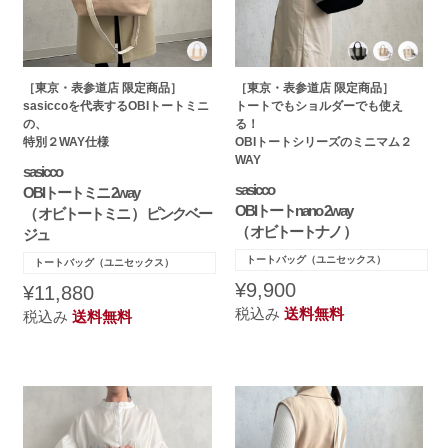
［東京・表参道店 限定商品］
［東京・表参道店 限定商品］
sasiccoを代表するOBIトートミニ
トートでもショルダーでも使え
の、
る！
特別２WAY仕様
OBIトートシリーズのミニマム２
WAY
sasicco
sasicco
OBIトートミニ 2way
OBIトートnano 2way
（ オビトートミニ ） ピンクベー
（ オビトートナノ ）
ジュ
トートバッグ（ユニセックス）
トートバッグ（ユニセックス）
¥9,900
¥11,880
税込み
送料無料
税込み
送料無料