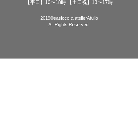
【平日】10〜18時 【土日祝】13〜17時
2019©️sasicco & atelierAfullo
All Rights Reserved.