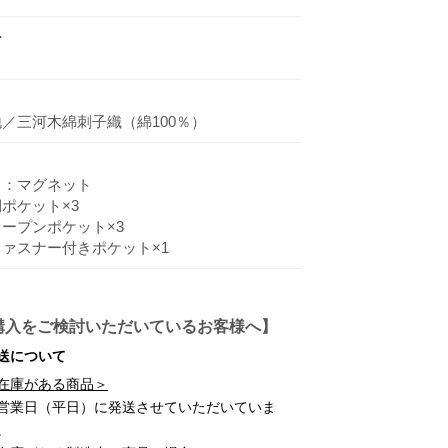
ー
／三河木綿刺子織（綿100％）
口：マグネット
ポケット×3
ープンポケット×3
ァスナー付きポケット×1
購入をご検討いただいているお客様へ】
送について
在庫がある商品＞
営業日（平日）に
発送させていただいていま
。