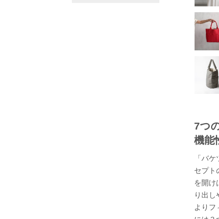
7つ
機能
「バケ
セプト
を開け
り出し
よりフ