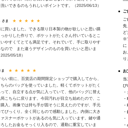
洗いできるのもうれしいポイントです。（2025/06/13）
ご
ご
ら
さま
★ ★ ★ ★ ★
先
用に買いました。できる限り日本製の物が欲しいと思い購
ど
しっかりした作りで、ポケットがたくさん付いているとこ
※
使いやすくてとても満足です。それでいて、手に取りやす
に
格なので また違うデザインのものを買いたいと思いま
お
025/05/18）
り
お
さま
★ ★ ★ ★ ★
年ぐらい前に、百貨店の期間限定ショップで購入してから、
当
こちらのバッグを使っていました。軽くてポケットがたく
び
あって、自立する点が気に入っていて、他のバッグに替え
・
結局こちらに戻ります。今回汚れが目立ち始めたので、こ
・
を購入。画像では持ち手が固そうに見えたのですが、手元
・P
いてびっくり。全く同じもので感動しました。内側に大き
・
ファスナーポケットがあるのも気に入っています。鍵や通
・
おろしたお金もそっくり入るので、通勤に重宝していま
・