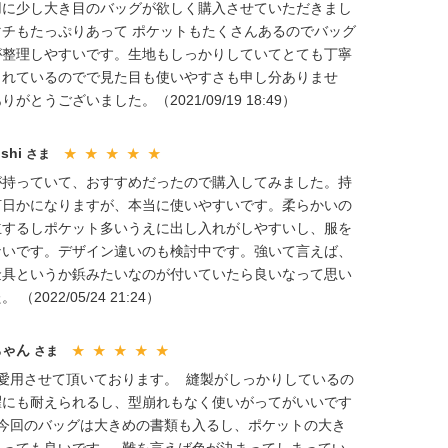
用に少し大き目のバッグが欲しく購入させていただきまし
マチもたっぷりあって ポケットもたくさんあるのでバッグ
が整理しやすいです。生地もしっかりしていてとても丁寧
られているのでで見た目も使いやすさも申し分ありませ
りがとうございました。（2021/09/19 18:49）
oshi
さま
★ ★ ★ ★ ★
が持っていて、おすすめだったので購入してみました。持
何日かになりますが、本当に使いやすいです。柔らかいの
立するしポケット多いうえに出し入れがしやすいし、服を
ないです。デザイン違いのも検討中です。強いて言えば、
金具というか鋲みたいなのが付いていたら良いなって思い
 （2022/05/24 21:24）
ちゃん
さま
★ ★ ★ ★ ★
位愛用させて頂いております。 縫製がしっかりしているの
濯にも耐えられるし、型崩れもなく使いがってがいいです
 今回のバッグは大きめの書類も入るし、ポケットの大き