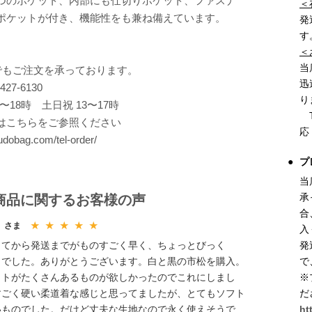
つのポケット、内部にも仕切りポケット、ファスナ
＜
ポケットが付き、機能性をも兼ね備えています。
発
す
＜
当
でもご注文を承っております。
迅
6427-6130
り
0〜18時 土日祝 13〜17時
T
はこちらをご参照ください
応
judobag.com/tel-order/
プ
当
承
商品に関するお客様の声
合
き
さま
★ ★ ★ ★ ★
入
発
してから発送までがものすごく早く、ちょっとびっく
で
！でした。ありがとうございます。白と黒の市松を購入。
※
ットがたくさんあるものが欲しかったのでこれにしまし
だ
すごく硬い柔道着な感じと思ってましたが、とてもソフト
ht
いものでした。だけど丈夫な生地なので永く使えそうで