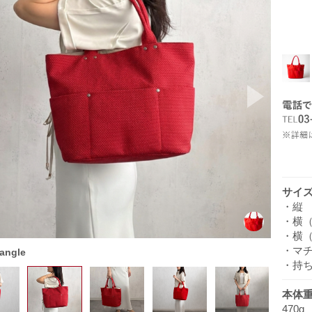
ev
Next
サイ
・縦
・横（
・横（
・マ
 angle
・持ち
本体
470g