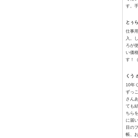
す。手
とぅ
仕事
入。
ろが
い価
す！（2
くう
10
ずっ
さん
ても
ちら
に届
目の
帳、