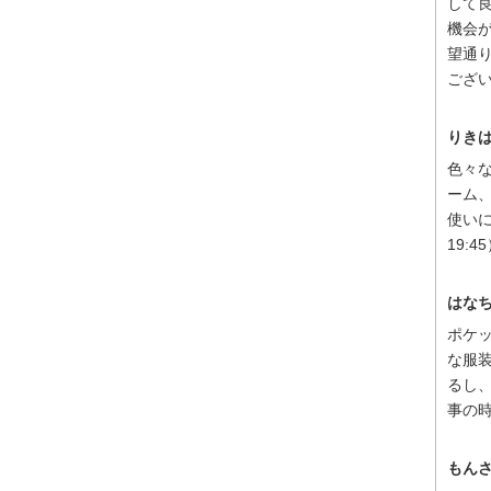
して
機会
望通
ございま
りき
色々
ーム
使いに
19:4
はな
ポケ
な服
るし
事の時
もん