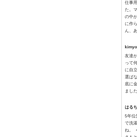
仕事
た。
の中
に作
ん、あ
kimy
友達
って
に自
選ば
底に
ました。
はる
5年
で洗
ね。