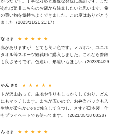
良かったです。丁寧な対応と迅速な発送に感謝です。また
があれば是非こちらのお店から注文したいと思います。希
りの買い物を気持ちよくできました。この度はありがとう
した（2023/11/21 21:17）
はな
さま
★ ★ ★ ★ ★
な赤がありますが、とても良い色です。メガホン、ユニホ
、タオル等スポーツ観戦用に購入しました。これなら普段
も良さそうです。色違い、形違いもほしい（2023/04/29
5）
ちゃん
さま
★ ★ ★ ★ ★
ットが沢山あって、生地や作りもしっかりしており、どん
装にもマッチします。まちが広いので、お弁当バックも入
、生地が柔らかいのに独立して立つし、さすが日本製！仕
もプライベートでも使ってます。（2021/05/18 08:28）
さん
さま
★ ★ ★ ★ ★