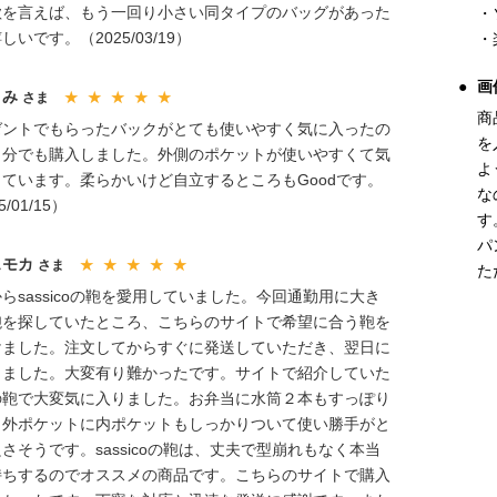
欲を言えば、もう一回り小さい同タイプのバッグがあった
・
しいです。（2025/03/19）
・
画
くみ
さま
★ ★ ★ ★ ★
商
ゼントでもらったバックがとても使いやすく気に入ったの
を
自分でも購入しました。外側のポケットが使いやすくて気
よ
ています。柔らかいけど自立するところもGoodです。
な
5/01/15）
す
パ
ェモカ
さま
★ ★ ★ ★ ★
た
らsassicoの鞄を愛用していました。今回通勤用に大き
鞄を探していたところ、こちらのサイトで希望に合う鞄を
けました。注文してからすぐに発送していただき、翌日に
きました。大変有り難かったです。サイトで紹介していた
の鞄で大変気に入りました。お弁当に水筒２本もすっぽり
、外ポケットに内ポケットもしっかりついて使い勝手がと
さそうです。sassicoの鞄は、丈夫で型崩れもなく本当
持ちするのでオススメの商品です。こちらのサイトで購入