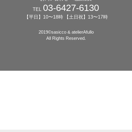
03-6427-6130
TEL
【平日】10〜18時 【土日祝】13〜17時
2019©️sasicco & atelierAfullo
All Rights Reserved.