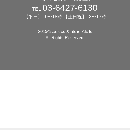
03-6427-6130
TEL
【平日】10〜18時 【土日祝】13〜17時
2019©️sasicco & atelierAfullo
All Rights Reserved.