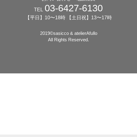
03-6427-6130
TEL
【平日】10〜18時 【土日祝】13〜17時
2019©️sasicco & atelierAfullo
All Rights Reserved.