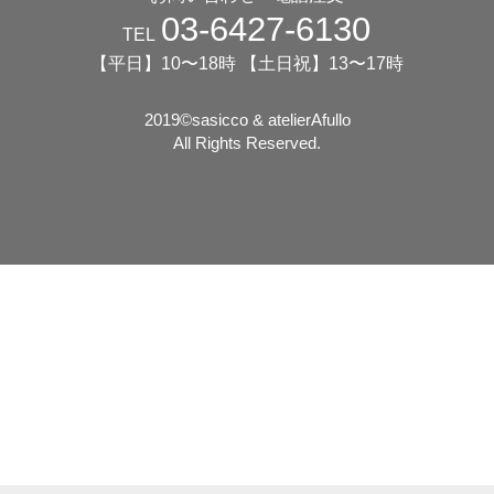
03-6427-6130
TEL
【平日】10〜18時 【土日祝】13〜17時
2019©️sasicco & atelierAfullo
All Rights Reserved.