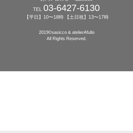
03-6427-6130
TEL
【平日】10〜18時 【土日祝】13〜17時
2019©️sasicco & atelierAfullo
All Rights Reserved.