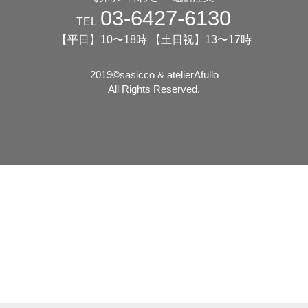
03-6427-6130
TEL
【平日】10〜18時 【土日祝】13〜17時
2019©️sasicco & atelierAfullo
All Rights Reserved.