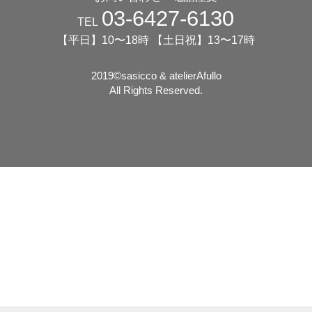
03-6427-6130
TEL
【平日】10〜18時 【土日祝】13〜17時
2019©️sasicco & atelierAfullo
All Rights Reserved.