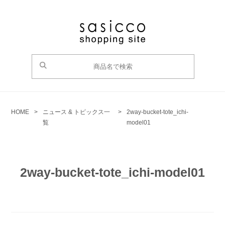
HOME
>
ニュース & トピックス一
>
2way-bucket-tote_ichi-
覧
model01
2way-bucket-tote_ichi-model01