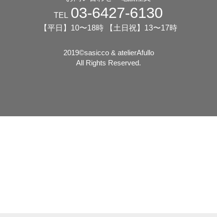
03-6427-6130
TEL
【平日】10〜18時 【土日祝】13〜17時
2019©️sasicco & atelierAfullo
All Rights Reserved.