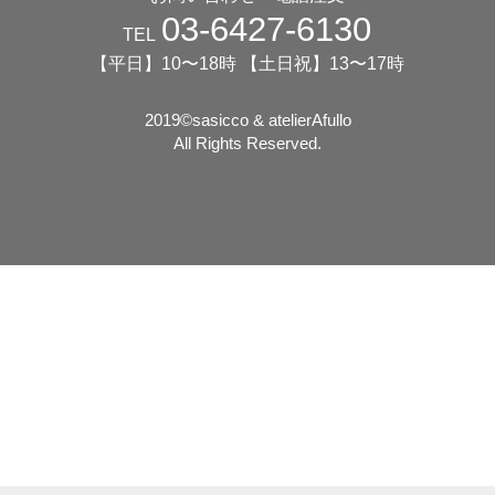
03-6427-6130
TEL
【平日】10〜18時 【土日祝】13〜17時
2019©️sasicco & atelierAfullo
All Rights Reserved.