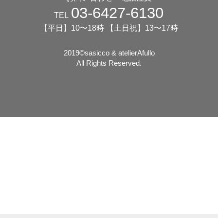
03-6427-6130
TEL
【平日】10〜18時 【土日祝】13〜17時
2019©️sasicco & atelierAfullo
All Rights Reserved.