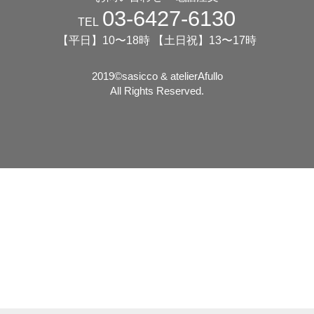
03-6427-6130
TEL
【平日】10〜18時 【土日祝】13〜17時
2019©️sasicco & atelierAfullo
All Rights Reserved.