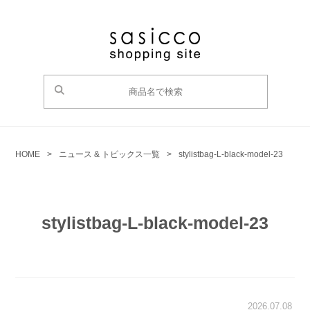
HOME
>
ニュース & トピックス一覧
>
stylistbag-L-black-model-23
stylistbag-L-black-model-23
2026.07.08