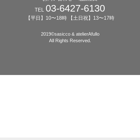
03-6427-6130
TEL
【平日】10〜18時 【土日祝】13〜17時
2019©️sasicco & atelierAfullo
All Rights Reserved.