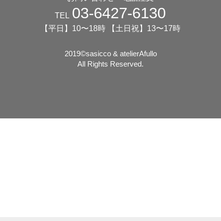
03-6427-6130
TEL
【平日】10〜18時 【土日祝】13〜17時
2019©️sasicco & atelierAfullo
All Rights Reserved.