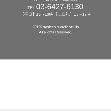
03-6427-6130
TEL
【平日】10〜18時 【土日祝】13〜17時
2019©️sasicco & atelierAfullo
All Rights Reserved.