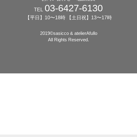
03-6427-6130
TEL
【平日】10〜18時 【土日祝】13〜17時
2019©️sasicco & atelierAfullo
All Rights Reserved.