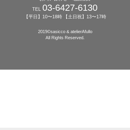
03-6427-6130
TEL
【平日】10〜18時 【土日祝】13〜17時
2019©️sasicco & atelierAfullo
All Rights Reserved.