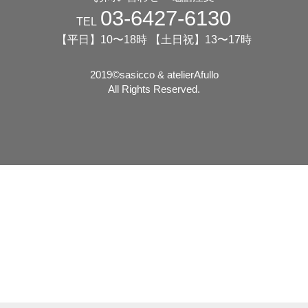
03-6427-6130
TEL
【平日】10〜18時 【土日祝】13〜17時
2019©️sasicco & atelierAfullo
All Rights Reserved.