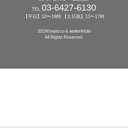
03-6427-6130
TEL
【平日】10〜18時 【土日祝】13〜17時
2019©️sasicco & atelierAfullo
All Rights Reserved.