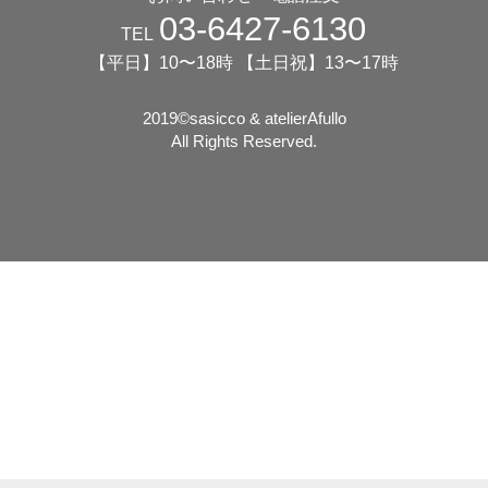
03-6427-6130
TEL
【平日】10〜18時 【土日祝】13〜17時
2019©️sasicco & atelierAfullo
All Rights Reserved.