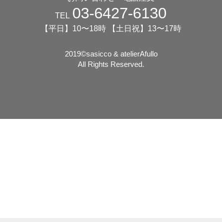
03-6427-6130
TEL
【平日】10〜18時 【土日祝】13〜17時
2019©️sasicco & atelierAfullo
All Rights Reserved.