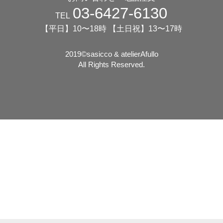
03-6427-6130
TEL
【平日】10〜18時 【土日祝】13〜17時
2019©️sasicco & atelierAfullo
All Rights Reserved.