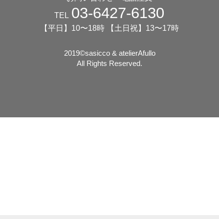
03-6427-6130
TEL
【平日】10〜18時 【土日祝】13〜17時
2019©️sasicco & atelierAfullo
All Rights Reserved.