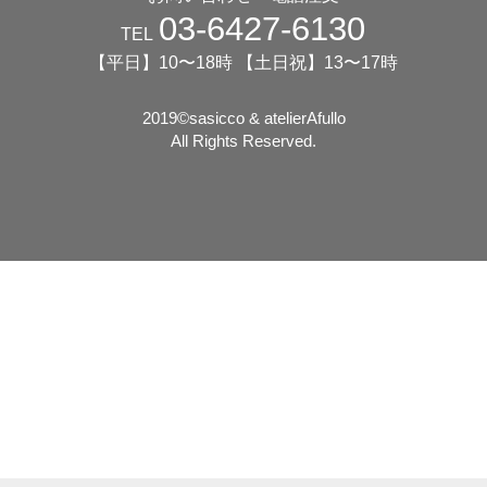
03-6427-6130
TEL
【平日】10〜18時 【土日祝】13〜17時
2019©️sasicco & atelierAfullo
All Rights Reserved.