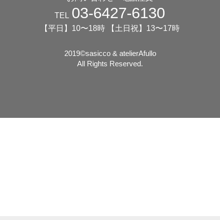
03-6427-6130
TEL
【平日】10〜18時 【土日祝】13〜17時
2019©️sasicco & atelierAfullo
All Rights Reserved.