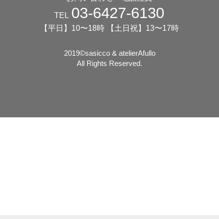
03-6427-6130
TEL
【平日】10〜18時 【土日祝】13〜17時
2019©️sasicco & atelierAfullo
All Rights Reserved.