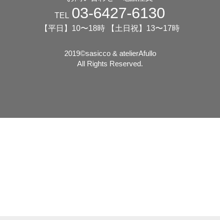
03-6427-6130
TEL
【平日】10〜18時 【土日祝】13〜17時
2019©️sasicco & atelierAfullo
All Rights Reserved.