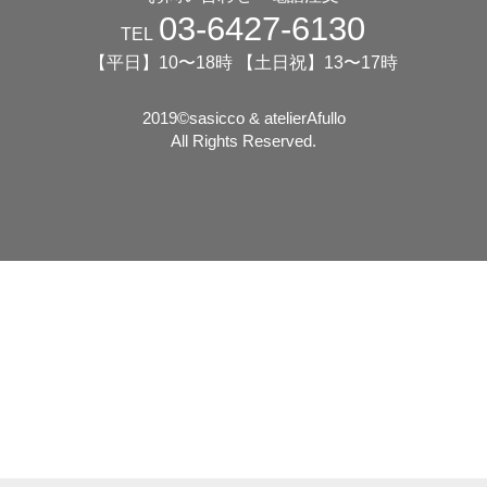
03-6427-6130
TEL
【平日】10〜18時 【土日祝】13〜17時
2019©️sasicco & atelierAfullo
All Rights Reserved.