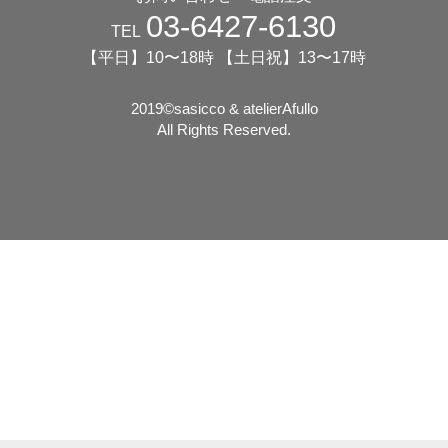
03-6427-6130
TEL
【平日】10〜18時 【土日祝】13〜17時
2019©️sasicco & atelierAfullo
All Rights Reserved.