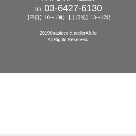
03-6427-6130
TEL
【平日】10〜18時 【土日祝】13〜17時
2019©️sasicco & atelierAfullo
All Rights Reserved.