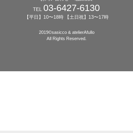
03-6427-6130
TEL
【平日】10〜18時 【土日祝】13〜17時
2019©️sasicco & atelierAfullo
All Rights Reserved.