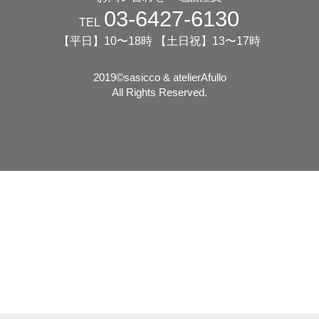
03-6427-6130
TEL
【平日】10〜18時 【土日祝】13〜17時
2019©️sasicco & atelierAfullo
All Rights Reserved.