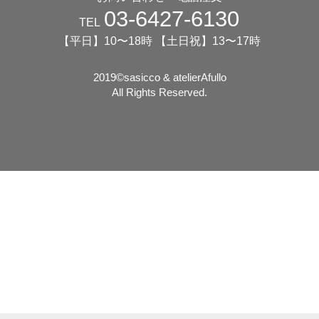
03-6427-6130
TEL
【平日】10〜18時 【土日祝】13〜17時
2019©️sasicco & atelierAfullo
All Rights Reserved.