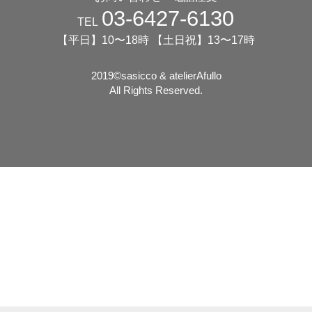
03-6427-6130
TEL
【平日】10〜18時 【土日祝】13〜17時
2019©️sasicco & atelierAfullo
All Rights Reserved.