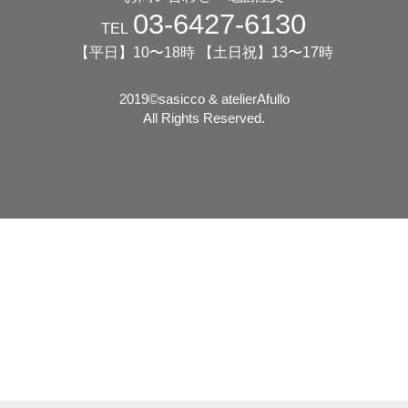
03-6427-6130
TEL
【平日】10〜18時 【土日祝】13〜17時
2019©️sasicco & atelierAfullo
All Rights Reserved.