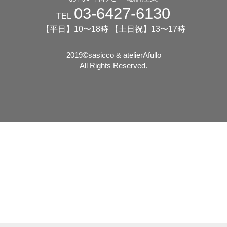
03-6427-6130
TEL
【平日】10〜18時 【土日祝】13〜17時
2019©️sasicco & atelierAfullo
All Rights Reserved.