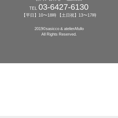
03-6427-6130
TEL
【平日】10〜18時 【土日祝】13〜17時
2019©️sasicco & atelierAfullo
All Rights Reserved.