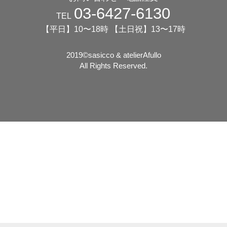
03-6427-6130
TEL
【平日】10〜18時 【土日祝】13〜17時
2019©️sasicco & atelierAfullo
All Rights Reserved.