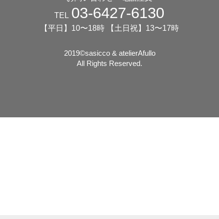
03-6427-6130
TEL
【平日】10〜18時 【土日祝】13〜17時
2019©️sasicco & atelierAfullo
All Rights Reserved.