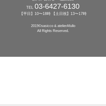
03-6427-6130
TEL
【平日】10〜18時 【土日祝】13〜17時
2019©️sasicco & atelierAfullo
All Rights Reserved.