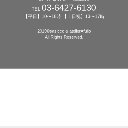
03-6427-6130
TEL
【平日】10〜18時 【土日祝】13〜17時
2019©️sasicco & atelierAfullo
All Rights Reserved.