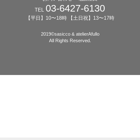
03-6427-6130
TEL
【平日】10〜18時 【土日祝】13〜17時
2019©️sasicco & atelierAfullo
All Rights Reserved.