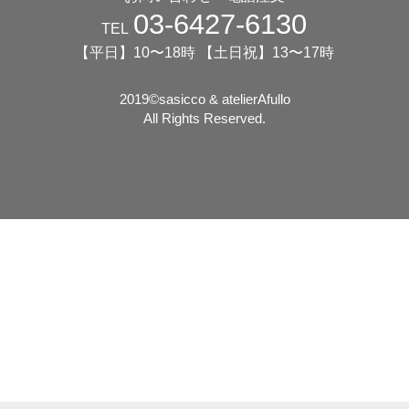
03-6427-6130
TEL
【平日】10〜18時 【土日祝】13〜17時
2019©️sasicco & atelierAfullo
All Rights Reserved.