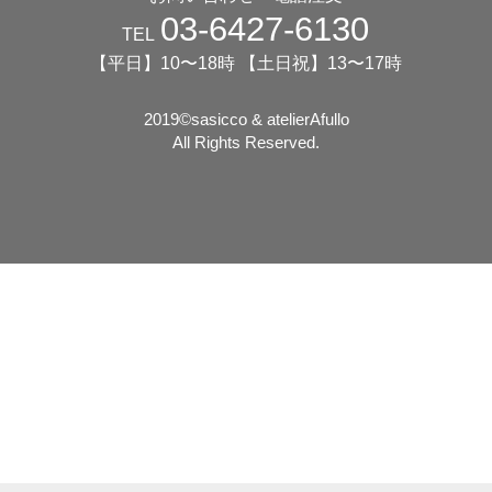
03-6427-6130
TEL
【平日】10〜18時 【土日祝】13〜17時
2019©️sasicco & atelierAfullo
All Rights Reserved.